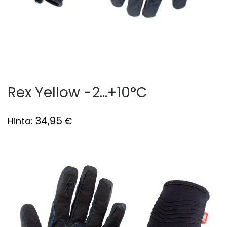
Rex Yellow -2…+10°C
34,95
Hinta:
€