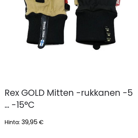
Rex GOLD Mitten -rukkanen -5
... -15°C
39,95
Hinta:
€