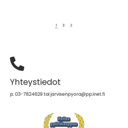
1
2
Yhteystiedot
p. 03-7824629 tai
jarvisenpyora@pp.inet.fi