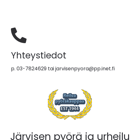
Yhteystiedot
p. 03-7824629 tai
jarvisenpyora@pp.inet.fi
Järvisen pyörä ja urheilu