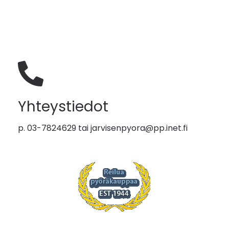
Yhteystiedot
p. 03-7824629 tai
jarvisenpyora@pp.inet.fi