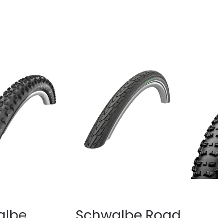
albe
Schwalbe Road