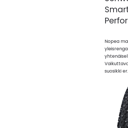
Smar
Perf
Nopea maa
yleisrenga
yhtenäisell
Vaikuttav
suosikki er