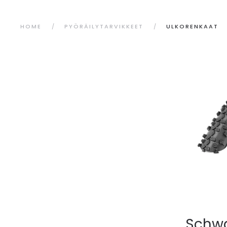
HOME
PYÖRÄILYTARVIKKEET
ULKORENKAAT
Schw