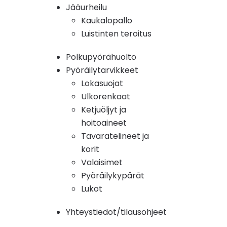
Jääurheilu
Kaukalopallo
Luistinten teroitus
Polkupyörähuolto
Pyöräilytarvikkeet
Lokasuojat
Ulkorenkaat
Ketjuöljyt ja
hoitoaineet
Tavaratelineet ja
korit
Valaisimet
Pyöräilykypärät
Lukot
Yhteystiedot/tilausohjeet