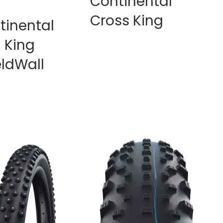
Continental
Cross King
tinental
l King
eldWall