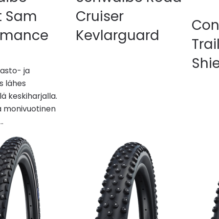
t Sam
Cruiser
Con
ormance
Kevlarguard
Trai
Shi
sto- ja
s lähes
ä keskiharjalla.
a monivuotinen
…