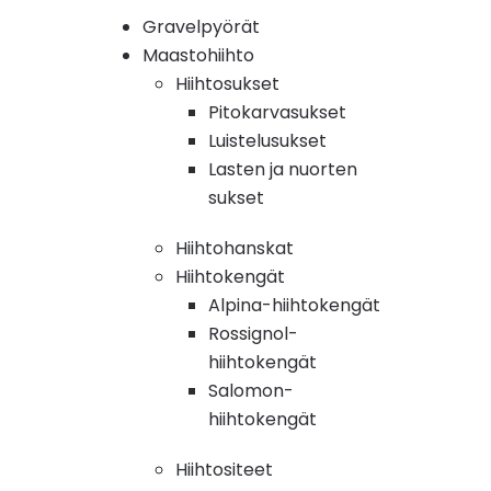
Gravelpyörät
Maastohiihto
Hiihtosukset
Pitokarvasukset
Luistelusukset
Lasten ja nuorten
sukset
Hiihtohanskat
Hiihtokengät
Alpina-hiihtokengät
Rossignol-
hiihtokengät
Salomon-
hiihtokengät
Hiihtositeet