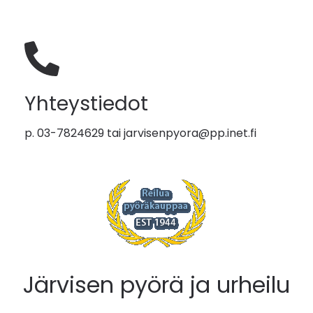
Yhteystiedot
p. 03-7824629 tai
jarvisenpyora@pp.inet.fi
Järvisen pyörä ja urheilu