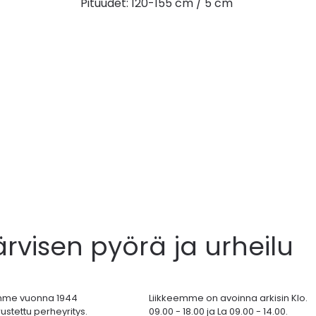
Pituudet: 120-155 cm / 5 cm
ärvisen pyörä ja urheilu
mme vuonna 1944
Liikkeemme on avoinna arkisin Klo.
ustettu perheyritys.
09.00 - 18.00 ja La 09.00 - 14.00.