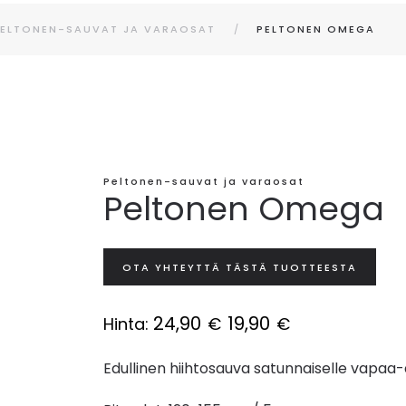
PELTONEN-SAUVAT JA VARAOSAT
PELTONEN OMEGA
Peltonen-sauvat ja varaosat
Peltonen Omega
OTA YHTEYTTÄ TÄSTÄ TUOTTEESTA
24,90
19,90
Hinta:
€
€
Edullinen hiihtosauva satunnaiselle vapaa-ajan 