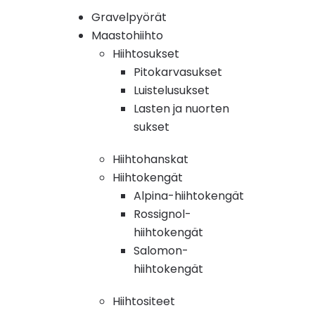
Gravelpyörät
Maastohiihto
Hiihtosukset
Pitokarvasukset
Luistelusukset
Lasten ja nuorten
sukset
Hiihtohanskat
Hiihtokengät
Alpina-hiihtokengät
Rossignol-
hiihtokengät
Salomon-
hiihtokengät
Hiihtositeet