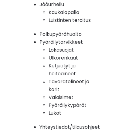
Jääurheilu
Kaukalopallo
Luistinten teroitus
Polkupyörähuolto
Pyöräilytarvikkeet
Lokasuojat
Ulkorenkaat
Ketjuöljyt ja
hoitoaineet
Tavaratelineet ja
korit
Valaisimet
Pyöräilykypärät
Lukot
Yhteystiedot/tilausohjeet