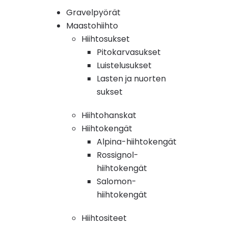
Gravelpyörät
Maastohiihto
Hiihtosukset
Pitokarvasukset
Luistelusukset
Lasten ja nuorten
sukset
Hiihtohanskat
Hiihtokengät
Alpina-hiihtokengät
Rossignol-
hiihtokengät
Salomon-
hiihtokengät
Hiihtositeet