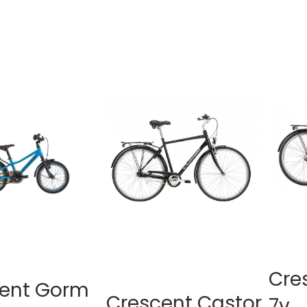
Cre
ent Gorm
Crescent Castor
7v