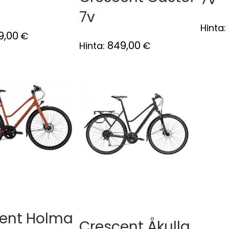
7v
Hinta:
9,00
€
849,00
Hinta:
€
ent Holma
Crescent Åkulla