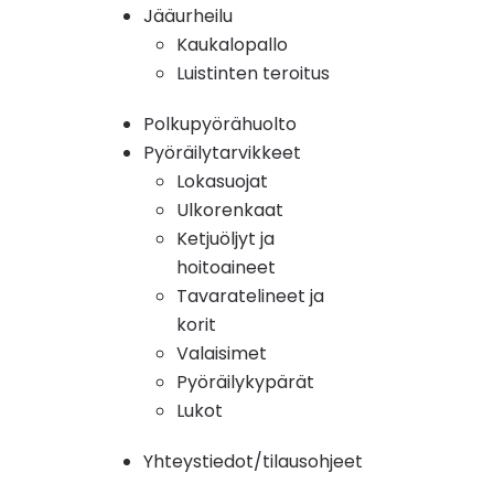
Jääurheilu
Kaukalopallo
Luistinten teroitus
Polkupyörähuolto
Pyöräilytarvikkeet
Lokasuojat
Ulkorenkaat
Ketjuöljyt ja
hoitoaineet
Tavaratelineet ja
korit
Valaisimet
Pyöräilykypärät
Lukot
Yhteystiedot/tilausohjeet