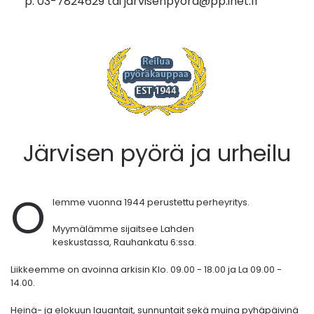
p. 03-7824629 tai
jarvisenpyora@pp.inet.fi
Järvisen pyörä ja urheilu
O
lemme vuonna 1944 perustettu perheyritys.
Myymälämme sijaitsee Lahden
keskustassa,
Rauhankatu 6:ssa.
Liikkeemme on avoinna arkisin Klo. 09.00 - 18.00 ja La 09.00 -
14.00.
Heinä- ja elokuun lauantait, sunnuntait sekä muina pyhäpäivinä