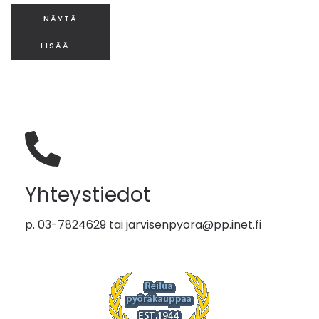
NÄYTÄ
LISÄÄ...
Yhteystiedot
p. 03-7824629 tai
jarvisenpyora@pp.inet.fi