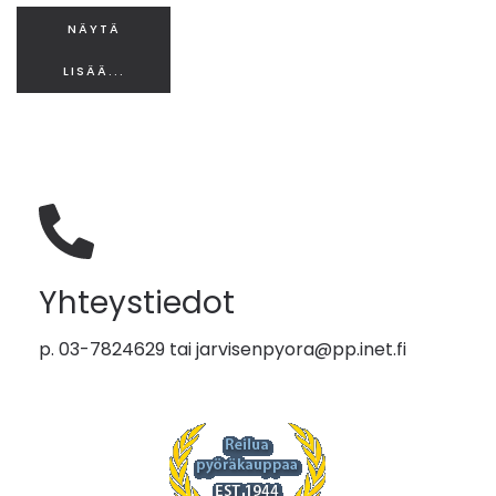
NÄYTÄ
LISÄÄ...
Yhteystiedot
p. 03-7824629 tai
jarvisenpyora@pp.inet.fi