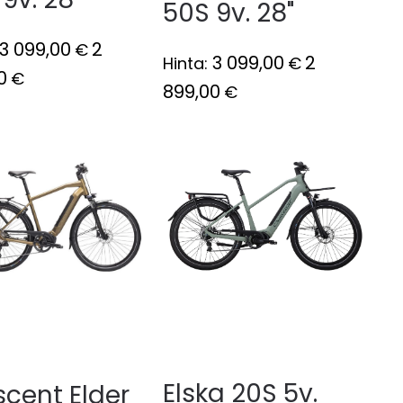
50S 9v. 28"
3 099,00
2
€
3 099,00
2
Hinta:
€
0
€
899,00
€
Elska 20S 5v.
scent Elder