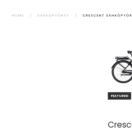
HOME
SÄHKÖPYÖRÄT
CRESCENT SÄHKÖPYÖ
FEATURED
Cresc