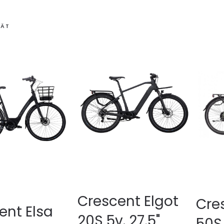
RÄT
Crescent Elgot
Cre
ent Elsa
20S 5v. 27,5"
50S 