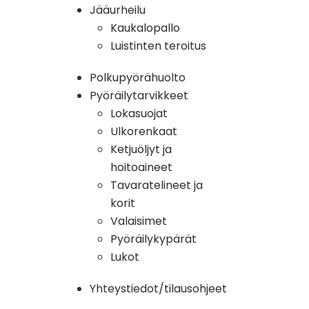
Jääurheilu
Kaukalopallo
Luistinten teroitus
Polkupyörähuolto
Pyöräilytarvikkeet
Lokasuojat
Ulkorenkaat
Ketjuöljyt ja
hoitoaineet
Tavaratelineet ja
korit
Valaisimet
Pyöräilykypärät
Lukot
Yhteystiedot/tilausohjeet