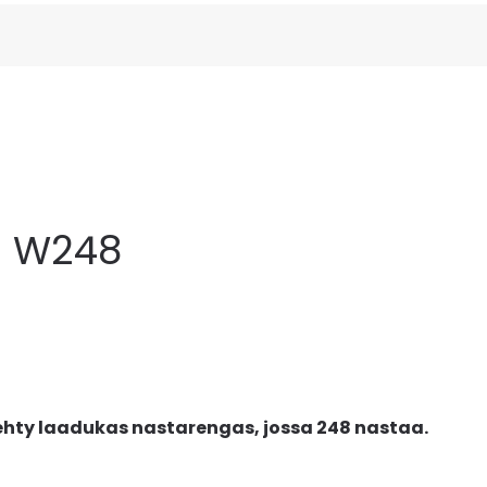
a W248
ehty laadukas nastarengas, jossa 248 nastaa.