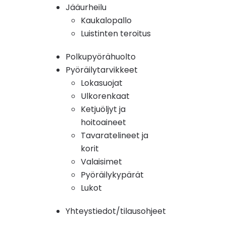
Jääurheilu
Kaukalopallo
Luistinten teroitus
Polkupyörähuolto
Pyöräilytarvikkeet
Lokasuojat
Ulkorenkaat
Ketjuöljyt ja
hoitoaineet
Tavaratelineet ja
korit
Valaisimet
Pyöräilykypärät
Lukot
Yhteystiedot/tilausohjeet