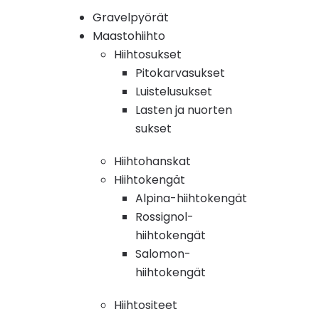
Gravelpyörät
Maastohiihto
Hiihtosukset
Pitokarvasukset
Luistelusukset
Lasten ja nuorten
sukset
Hiihtohanskat
Hiihtokengät
Alpina-hiihtokengät
Rossignol-
hiihtokengät
Salomon-
hiihtokengät
Hiihtositeet