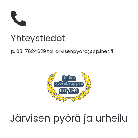
Yhteystiedot
p. 03-7824629 tai
jarvisenpyora@pp.inet.fi
Järvisen pyörä ja urheilu