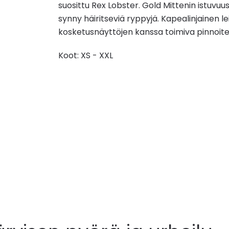
suosittu Rex Lobster. Gold Mittenin istuv
synny häiritseviä ryppyjä. Kapealinjainen l
kosketusnäyttöjen kanssa toimiva pinnoite
Koot: XS - XXL