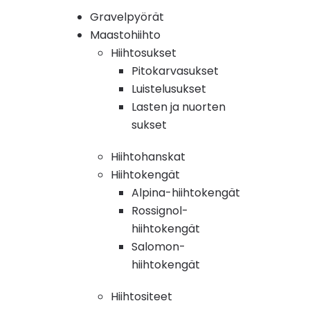
Gravelpyörät
Maastohiihto
Hiihtosukset
Pitokarvasukset
Luistelusukset
Lasten ja nuorten
sukset
Hiihtohanskat
Hiihtokengät
Alpina-hiihtokengät
Rossignol-
hiihtokengät
Salomon-
hiihtokengät
Hiihtositeet