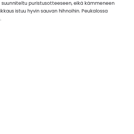
uus suunniteltu puristusotteeseen, eikä kämmeneen
eikkaus istuu hyvin sauvan hihnoihin. Peukalossa
.