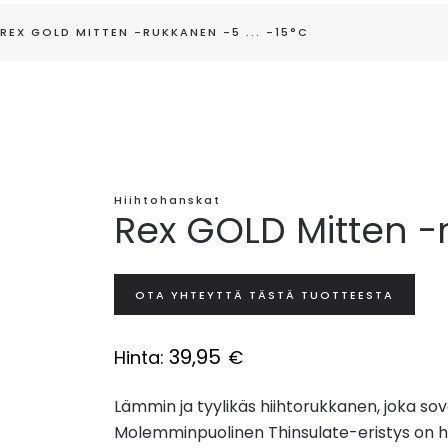
REX GOLD MITTEN -RUKKANEN -5 ... -15°C
Hiihtohanskat
Rex GOLD Mitten -r
OTA YHTEYTTÄ TÄSTÄ TUOTTEESTA
39,95
Hinta:
€
Lämmin ja tyylikäs hiihtorukkanen, joka sove
Molemminpuolinen Thinsulate-eristys on he