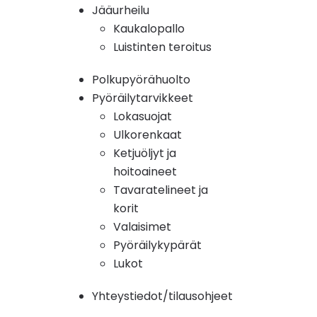
Jääurheilu
Kaukalopallo
Luistinten teroitus
Polkupyörähuolto
Pyöräilytarvikkeet
Lokasuojat
Ulkorenkaat
Ketjuöljyt ja
hoitoaineet
Tavaratelineet ja
korit
Valaisimet
Pyöräilykypärät
Lukot
Yhteystiedot/tilausohjeet