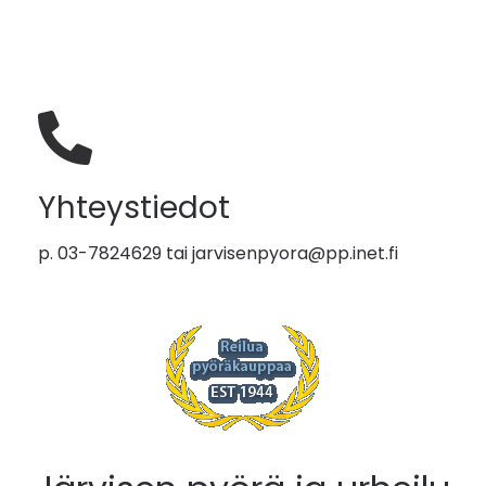
Yhteystiedot
p. 03-7824629 tai
jarvisenpyora@pp.inet.fi