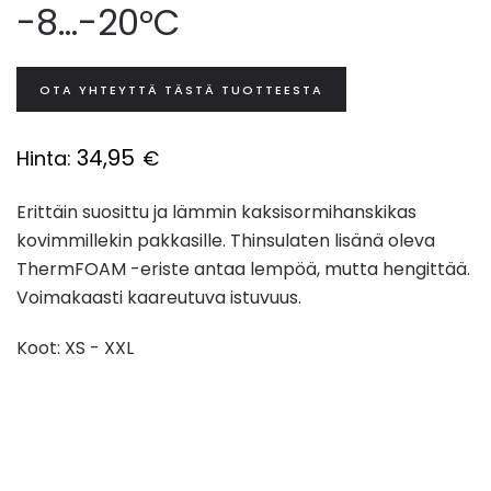
-8...-20°C
OTA YHTEYTTÄ TÄSTÄ TUOTTEESTA
34,95
Hinta:
€
Erittäin suosittu ja lämmin kaksisormihanskikas
kovimmillekin pakkasille. Thinsulaten lisänä oleva
ThermFOAM -eriste antaa lempöä, mutta hengittää.
Voimakaasti kaareutuva istuvuus.
Koot: XS - XXL