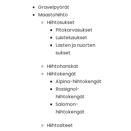
Gravelpyörät
Maastohiihto
Hiihtosukset
Pitokarvasukset
Luistelusukset
Lasten ja nuorten
sukset
Hiihtohanskat
Hiihtokengät
Alpina-hiihtokengät
Rossignol-
hiihtokengät
Salomon-
hiihtokengät
Hiihtositeet