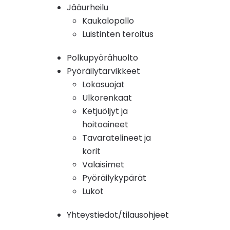
Jääurheilu
Kaukalopallo
Luistinten teroitus
Polkupyörähuolto
Pyöräilytarvikkeet
Lokasuojat
Ulkorenkaat
Ketjuöljyt ja
hoitoaineet
Tavaratelineet ja
korit
Valaisimet
Pyöräilykypärät
Lukot
Yhteystiedot/tilausohjeet