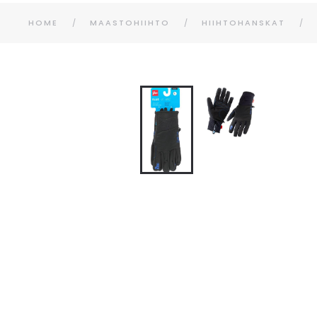
HOME
MAASTOHIIHTO
HIIHTOHANSKAT