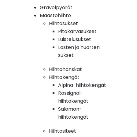
Gravelpyörät
Maastohiihto
Hiihtosukset
Pitokarvasukset
Luistelusukset
Lasten ja nuorten
sukset
Hiihtohanskat
Hiihtokengät
Alpina-hiihtokengät
Rossignol-
hiihtokengät
Salomon-
hiihtokengät
Hiihtositeet