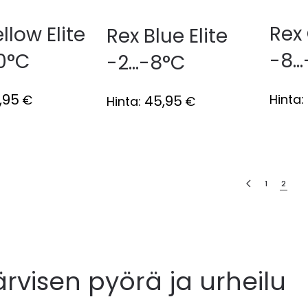
Rex 
llow Elite
Rex Blue Elite
-8..
0°C
-2...-8°C
,95
Hinta:
45,95
€
Hinta:
€
1
2
ärvisen pyörä ja urheilu