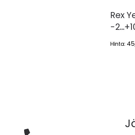
Rex Ye
-2…+1
45
Hinta:
J