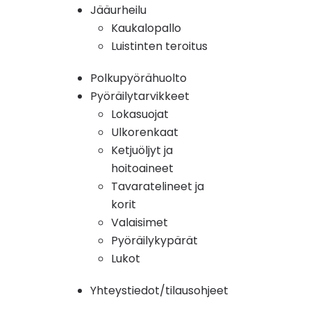
Jääurheilu
Kaukalopallo
Luistinten teroitus
Polkupyörähuolto
Pyöräilytarvikkeet
Lokasuojat
Ulkorenkaat
Ketjuöljyt ja
hoitoaineet
Tavaratelineet ja
korit
Valaisimet
Pyöräilykypärät
Lukot
Yhteystiedot/tilausohjeet