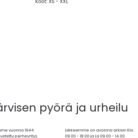
Koot: XS - XXL
ärvisen pyörä ja urheilu
mme vuonna 1944
Liikkeemme on avoinna arkisin Klo.
ustettu perheyritys.
09.00 - 18.00 ja La 09.00 - 14.00.