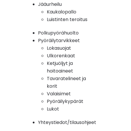
Jääurheilu
Kaukalopallo
Luistinten teroitus
Polkupyörähuolto
Pyöräilytarvikkeet
Lokasuojat
Ulkorenkaat
Ketjuöljyt ja
hoitoaineet
Tavaratelineet ja
korit
Valaisimet
Pyöräilykypärät
Lukot
Yhteystiedot/tilausohjeet