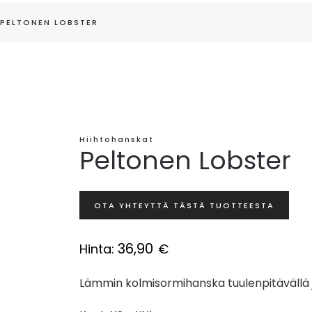
PELTONEN LOBSTER
Hiihtohanskat
Peltonen Lobster
OTA YHTEYTTÄ TÄSTÄ TUOTTEESTA
36,90
Hinta:
€
Lämmin kolmisormihanska tuulenpitävällä j