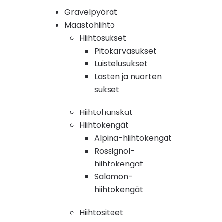
Gravelpyörät
Maastohiihto
Hiihtosukset
Pitokarvasukset
Luistelusukset
Lasten ja nuorten
sukset
Hiihtohanskat
Hiihtokengät
Alpina-hiihtokengät
Rossignol-
hiihtokengät
Salomon-
hiihtokengät
Hiihtositeet