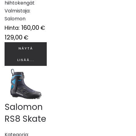
hiihtokengät
Valmistaja:
Salomon
160,00
Hinta:
€
129,00
€
NÄYTÄ
LISÄÄ...
Salomon
RS8 Skate
Kategoria: