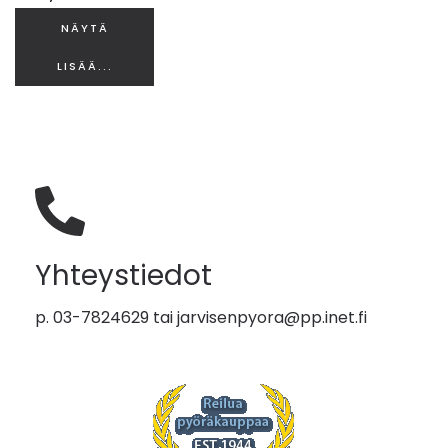
NÄYTÄ
LISÄÄ...
Yhteystiedot
p. 03-7824629 tai
jarvisenpyora@pp.inet.fi