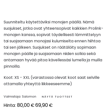
Suunniteltu käytettäviksi monojen päällä. Nämä
suojukset, jotka ovat yhteensopivat kaikkien Prolink-
monojen kanssa, sopivat täydellisesti lämmittelyyn
tai suojaamaan monojasi kulumiselta ennen hiihtoa
tai sen jälkeen. Suojukset on räätälöity sopimaan
monojen päälle ja suojaamaan niiden solkia sekä
antamaan hyvää pitoa kävellessäsi lumella ja muilla
pinnoilla.
Koot: XS - XXL (varastossa olevat koot saat selville
ottamalla yhteyttä liikkeeseemme)
Valmistaja:
Salomon
NÄYTÄ TUOTTEET
80,00
69,90
Hinta:
€
€