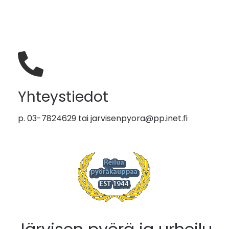
Yhteystiedot
p. 03-7824629 tai
jarvisenpyora@pp.inet.fi