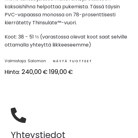
kaksoishihna helpottaa pukemista. Tässä täysin
PVC-vapaassa monossa on 78-prosenttisesti
kierrätetty Thinsulate™-vuori.
Koot: 38 - 51 ⅓ (varastossa olevat koot saat selville
ottamalla yhteyttä liikkeeseemme)
Valmistaja:
Salomon
NÄYTÄ TUOTTEET
240,00
199,00
Hinta:
€
€
Yhteystiedot