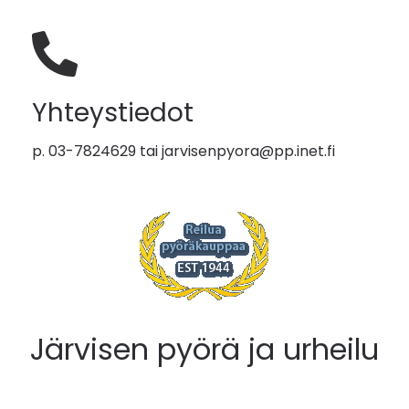
Yhteystiedot
p. 03-7824629 tai
jarvisenpyora@pp.inet.fi
Järvisen pyörä ja urheilu