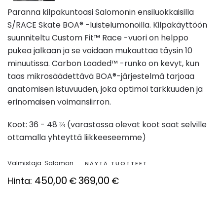
Paranna kilpakuntoasi Salomonin ensiluokkaisilla
S/RACE Skate BOA® -luistelumonoilla. Kilpakäyttöön
suunniteltu Custom Fit™ Race -vuori on helppo
pukea jalkaan ja se voidaan mukauttaa täysin 10
minuutissa. Carbon Loaded™ -runko on kevyt, kun
taas mikrosäädettävä BOA®-järjestelmä tarjoaa
anatomisen istuvuuden, joka optimoi tarkkuuden ja
erinomaisen voimansiirron.
Koot: 36 - 48 ⅔ (varastossa olevat koot saat selville
ottamalla yhteyttä liikkeeseemme)
Valmistaja:
Salomon
NÄYTÄ TUOTTEET
450,00
369,00
Hinta:
€
€