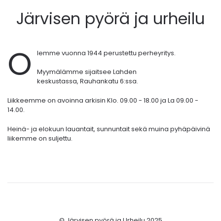
Järvisen pyörä ja urheilu
O
lemme vuonna 1944 perustettu perheyritys.
Myymälämme sijaitsee Lahden
keskustassa,
Rauhankatu 6:ssa.
Liikkeemme on avoinna arkisin Klo. 09.00 - 18.00 ja La 09.00 -
14.00.
Heinä- ja elokuun lauantait, sunnuntait sekä muina pyhäpäivinä
liikemme on suljettu.
© Järvisen pyörä ja Urheilu 2025