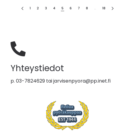
1
2
3
4
5
6
7
8
…
18
Yhteystiedot
p. 03-7824629 tai
jarvisenpyora@pp.inet.fi