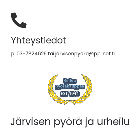
Yhteystiedot
p. 03-7824629 tai
jarvisenpyora@pp.inet.fi
Järvisen pyörä ja urheilu