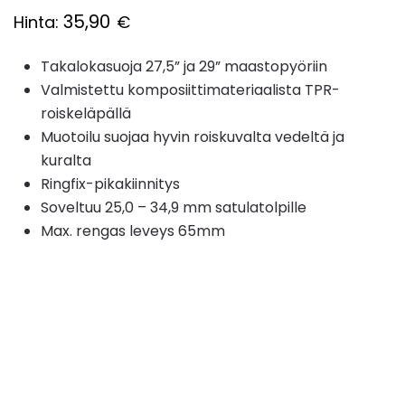
35,90
Hinta:
€
Takalokasuoja 27,5” ja 29” maastopyöriin
Valmistettu komposiittimateriaalista TPR-
roiskeläpällä
Muotoilu suojaa hyvin roiskuvalta vedeltä ja
kuralta
Ringfix-pikakiinnitys
Soveltuu 25,0 – 34,9 mm satulatolpille
Max. rengas leveys 65mm