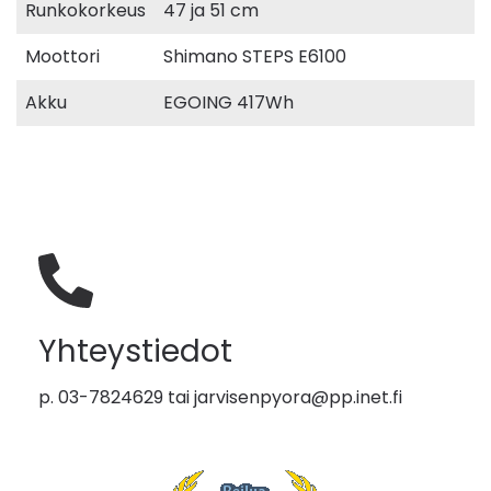
Runkokorkeus
47 ja 51 cm
Moottori
Shimano STEPS E6100
Akku
EGOING 417Wh
Yhteystiedot
p. 03-7824629 tai
jarvisenpyora@pp.inet.fi