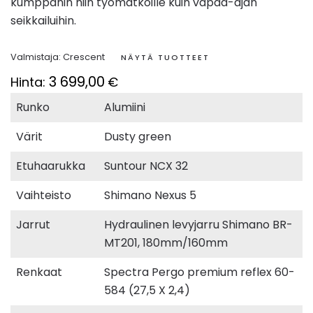
kumppanin niin työmatkoille kuin vapaa-ajan
seikkailuihin.
Valmistaja:
Crescent
NÄYTÄ TUOTTEET
3 699,00
Hinta:
€
Runko
Alumiini
Värit
Dusty green
Etuhaarukka
Suntour NCX 32
Vaihteisto
Shimano Nexus 5
Jarrut
Hydraulinen levyjarru Shimano BR-
MT201, 180mm/160mm
Renkaat
Spectra Pergo premium reflex 60-
584 (27,5 X 2,4)