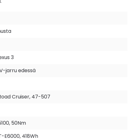
.
musta
xus 3
 V-jarru edessä
oad Cruiser, 47-507
5100, 50Nm
T-E6000, 418Wh