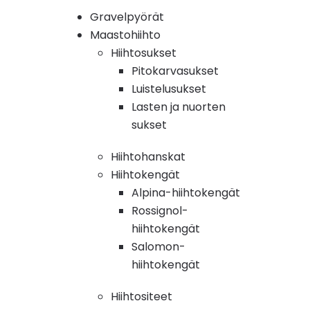
Gravelpyörät
Maastohiihto
Hiihtosukset
Pitokarvasukset
Luistelusukset
Lasten ja nuorten
sukset
Hiihtohanskat
Hiihtokengät
Alpina-hiihtokengät
Rossignol-
hiihtokengät
Salomon-
hiihtokengät
Hiihtositeet