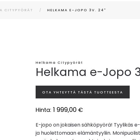
A CITYPYÖRÄT
HELKAMA E-JOPO 3V. 24"
Helkama Citypyörät
Helkama e-Jopo 3v
OTA YHTEYTTÄ TÄSTÄ TUOTTEESTA
1 999,00
Hinta:
€
E-jopo on jokaisen sähköpyörä! Tyylikäs e
ja huolettomaan elämäntyyliin. Monipuolist