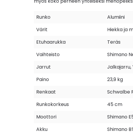
myös koko perheen yhteiseksi menopeliksi
Runko
Alumiini
Värit
Hiekka ja 
Etuhaarukka
Teräs
Vaihteisto
Shimano Ne
Jarrut
Jalkajarru,
Paino
23,9 kg
Renkaat
Schwalbe R
Runkokorkeus
45 cm
Moottori
Shimano E
Akku
Shimano B