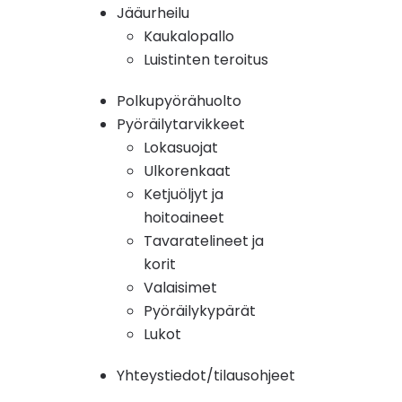
Jääurheilu
Kaukalopallo
Luistinten teroitus
Polkupyörähuolto
Pyöräilytarvikkeet
Lokasuojat
Ulkorenkaat
Ketjuöljyt ja
hoitoaineet
Tavaratelineet ja
korit
Valaisimet
Pyöräilykypärät
Lukot
Yhteystiedot/tilausohjeet