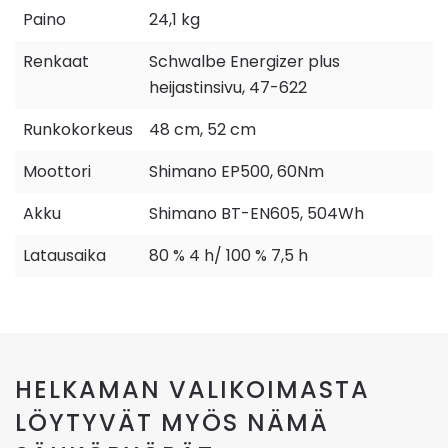
Paino
24,1 kg
Renkaat
Schwalbe Energizer plus
heijastinsivu, 47-622
Runkokorkeus
48 cm, 52 cm
Moottori
Shimano EP500, 60Nm
Akku
Shimano BT-EN605, 504Wh
Latausaika
80 % 4 h/ 100 % 7,5 h
HELKAMAN VALIKOIMASTA
LÖYTYVÄT MYÖS NÄMÄ