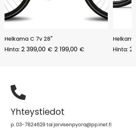
Helkama C 7v 28"
Helkama 
2 399,00
2 199,00
2 
Hinta:
€
€
Hinta:
Yhteystiedot
p. 03-7824629 tai
jarvisenpyora@pp.inet.fi