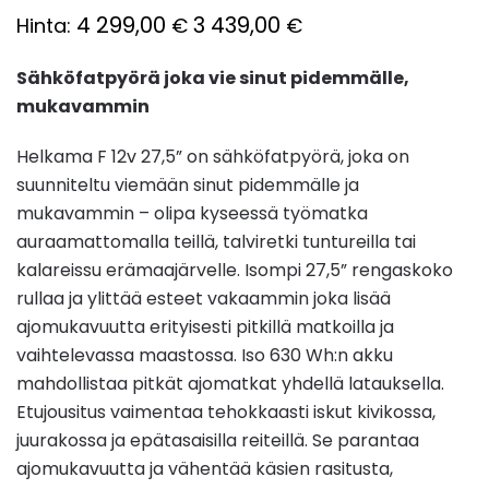
4 299,00
3 439,00
Hinta:
€
€
Sähköfatpyörä joka vie sinut pidemmälle,
mukavammin
Helkama F 12v 27,5” on sähköfatpyörä, joka on
suunniteltu viemään sinut pidemmälle ja
mukavammin – olipa kyseessä työmatka
auraamattomalla teillä, talviretki tuntureilla tai
kalareissu erämaajärvelle. Isompi 27,5” rengaskoko
rullaa ja ylittää esteet vakaammin joka lisää
ajomukavuutta erityisesti pitkillä matkoilla ja
vaihtelevassa maastossa. Iso 630 Wh:n akku
mahdollistaa pitkät ajomatkat yhdellä latauksella.
Etujousitus vaimentaa tehokkaasti iskut kivikossa,
juurakossa ja epätasaisilla reiteillä. Se parantaa
ajomukavuutta ja vähentää käsien rasitusta,