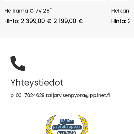
Helkama C 7v 28"
Helkama 
2 399,00
2 199,00
2 
Hinta:
€
€
Hinta:
Yhteystiedot
p. 03-7824629 tai
jarvisenpyora@pp.inet.fi