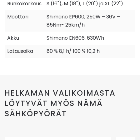
Runkokorkeus
S (16"), M (18"), L (20") ja XL (22")
Moottori
Shimano EP600, 250W – 36V –
85Nm- 25km/h
Akku
Shimano EN606, 630Wh
Latausaika
80 % 8,1 h/ 100 % 10,2 h
HELKAMAN VALIKOIMASTA
LÖYTYVÄT MYÖS NÄMÄ
SÄHKÖPYÖRÄT