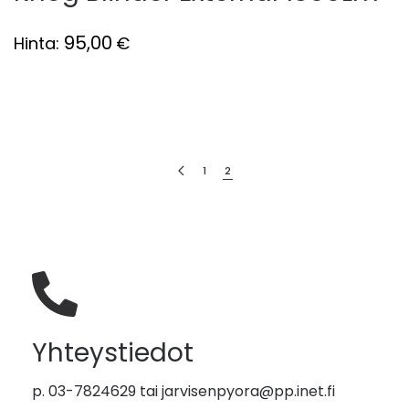
95,00
Hinta:
€
1
2
Yhteystiedot
p. 03-7824629 tai
jarvisenpyora@pp.inet.fi