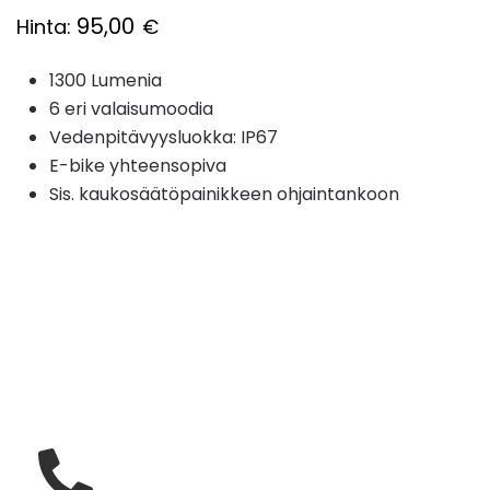
95,00
Hinta:
€
1300 Lumenia
6 eri valaisumoodia
Vedenpitävyysluokka: IP67
E-bike yhteensopiva
Sis. kaukosäätöpainikkeen ohjaintankoon