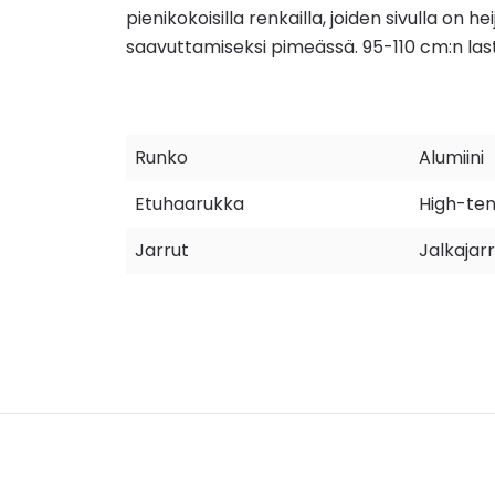
pienikokoisilla renkailla, joiden sivulla on
saavuttamiseksi pimeässä. 95-110 cm:n la
Runko
Alumiini
Etuhaarukka
High-ten
Jarrut
Jalkajar