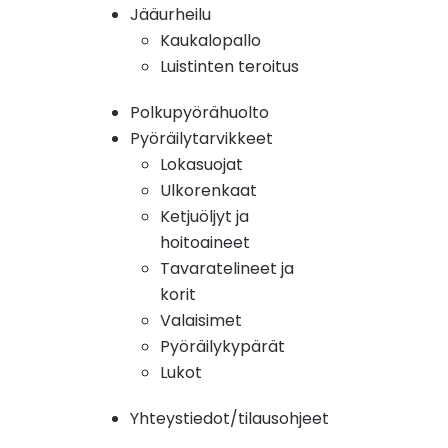
Jääurheilu
Kaukalopallo
Luistinten teroitus
Polkupyörähuolto
Pyöräilytarvikkeet
Lokasuojat
Ulkorenkaat
Ketjuöljyt ja
hoitoaineet
Tavaratelineet ja
korit
Valaisimet
Pyöräilykypärät
Lukot
Yhteystiedot/tilausohjeet