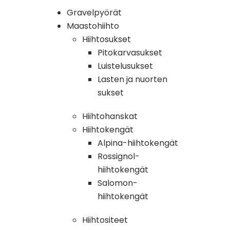
Gravelpyörät
Maastohiihto
Hiihtosukset
Pitokarvasukset
Luistelusukset
Lasten ja nuorten
sukset
Hiihtohanskat
Hiihtokengät
Alpina-hiihtokengät
Rossignol-
hiihtokengät
Salomon-
hiihtokengät
Hiihtositeet