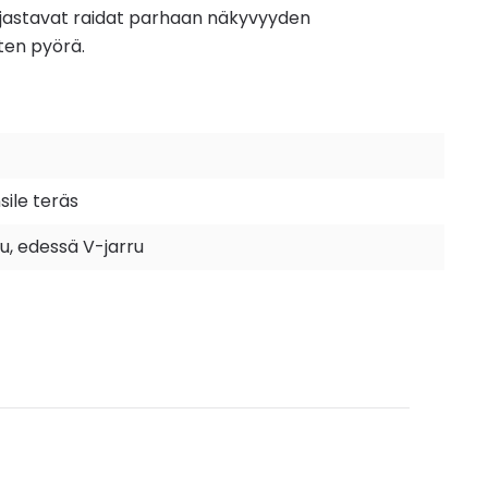
 heijastavat raidat parhaan näkyvyyden
sten pyörä.
sile teräs
ru, edessä V-jarru