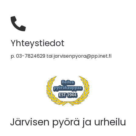
Yhteystiedot
p. 03-7824629 tai
jarvisenpyora@pp.inet.fi
Järvisen pyörä ja urheilu