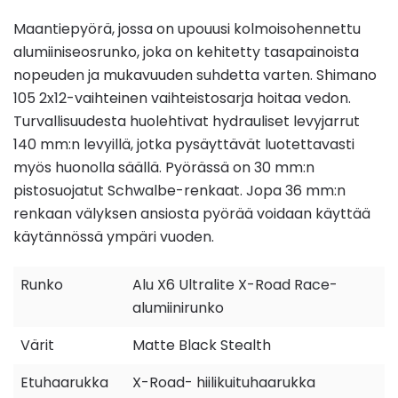
Maantiepyörä, jossa on upouusi kolmoisohennettu
alumiiniseosrunko, joka on kehitetty tasapainoista
nopeuden ja mukavuuden suhdetta varten.
Shimano
105 2x12-vaihteinen vaihteistosarja hoitaa vedon.
Turvallisuudesta huolehtivat hydrauliset levyjarrut
140 mm:n levyillä, jotka pysäyttävät luotettavasti
myös huonolla säällä.
Pyörässä on 30 mm:n
pistosuojatut Schwalbe-renkaat.
Jopa 36 mm:n
renkaan välyksen ansiosta pyörää voidaan käyttää
käytännössä ympäri vuoden.
Runko
Alu X6 Ultralite X-Road Race-
alumiinirunko
Värit
Matte Black Stealth
Etuhaarukka
X-Road- hiilikuituhaarukka