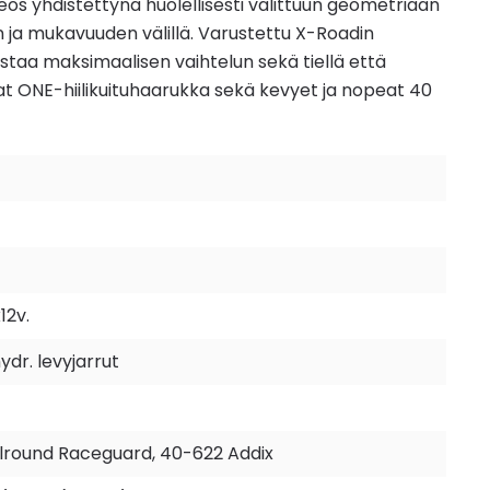
os yhdistettynä huolellisesti valittuun geometriaan
ja mukavuuden välillä. Varustettu X-Roadin
istaa maksimaalisen vaihtelun sekä tiellä että
 ONE-hiilikuituhaarukka sekä kevyet ja nopeat 40
12v.
dr. levyjarrut
round Raceguard, 40-622 Addix