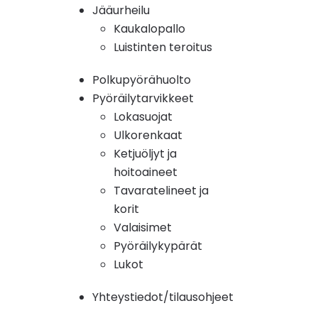
Jääurheilu
Kaukalopallo
Luistinten teroitus
Polkupyörähuolto
Pyöräilytarvikkeet
Lokasuojat
Ulkorenkaat
Ketjuöljyt ja
hoitoaineet
Tavaratelineet ja
korit
Valaisimet
Pyöräilykypärät
Lukot
Yhteystiedot/tilausohjeet