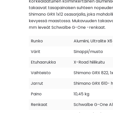
Korkealaatuinen kolminkertainen alumiinise
takaavat tasapainoisen suhteen nopeuden 
Shimano GRX 1x12 osasarjalla, joka mahdoll
kevyessä maastossa. Mukavuuden takaavat
mm leveät Schwalbe G-One -renkaat.
Runko
Alumiini, Ultralite X6
Värit
Sinappi/musta
Etuhaarukka
X-Road hiilikuitu
Vaihteisto
Shimano GRX 822, 1x
Jarrut
Shimano GRX 610- hy
Paino
10,45 kg
Renkaat
Schwalbe G-One All