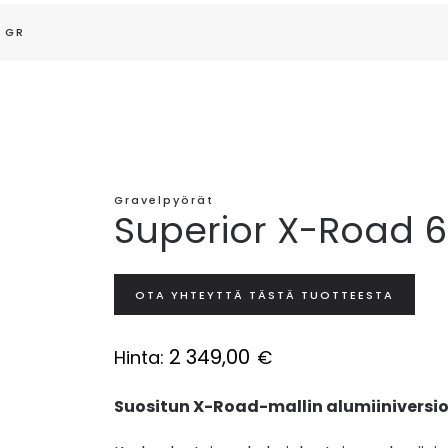
 GR
Gravelpyörät
Superior X-Road 6
OTA YHTEYTTÄ TÄSTÄ TUOTTEESTA
2 349,00
Hinta:
€
Suositun X-Road-mallin alumiiniversio