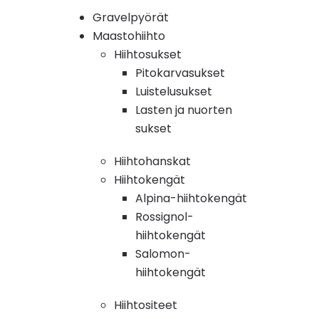
Gravelpyörät
Maastohiihto
Hiihtosukset
Pitokarvasukset
Luistelusukset
Lasten ja nuorten
sukset
Hiihtohanskat
Hiihtokengät
Alpina-hiihtokengät
Rossignol-
hiihtokengät
Salomon-
hiihtokengät
Hiihtositeet