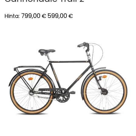
799,00
599,00
Hinta:
€
€