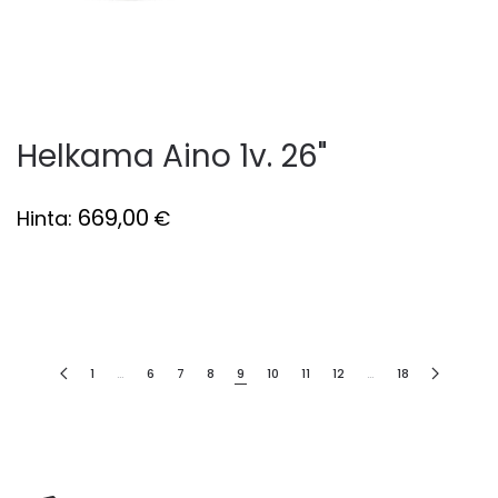
Helkama Aino 1v. 26"
669,00
Hinta:
€
1
…
6
7
8
9
10
11
12
…
18