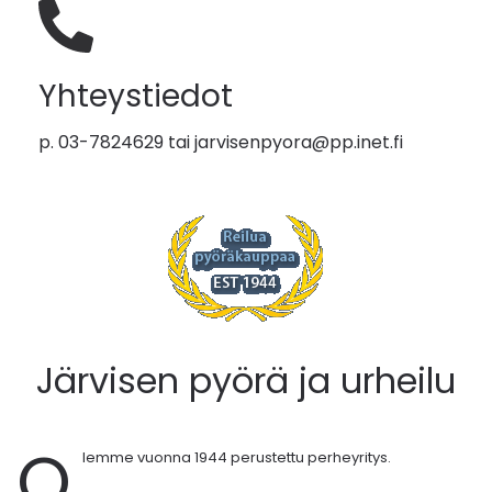
Yhteystiedot
p. 03-7824629 tai
jarvisenpyora@pp.inet.fi
Järvisen pyörä ja urheilu
O
lemme vuonna 1944 perustettu perheyritys.