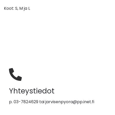
Koot: S, M ja L
Yhteystiedot
p. 03-7824629 tai
jarvisenpyora@pp.inet.fi