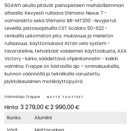
504Wh akulla pitävät painopisteen mahdollisimman
alhaalla. Kevyesti rullaava Shimano Nexus 7 -
voimansiirto sekä Shimano BR-MT200 -levyjarrut.
Leveillä, pistosuojatuilla CST Scalato 50-622 -
renkailla uskomaton pito, mukavuus ja mieletön
rullaavuus. käyttömukava Atran velo system -
tavarateline, tehokkaat valaisimet käyttöakusta, AXA
Victory -lukko, säädettävä ohjainkannatin - kaikki
valmiina. Frappe on loistavilla ajo – ominaisuuksilla,
kunnon väännöllä ja tekniikalla varustettu
jäykkäkeulainen monikäyttöpyörä
Valmistaja:
Frappe
NÄYTÄ TUOTTEET
3 279,00
2 990,00
Hinta:
€
€
Runko
Alumiini
Värit
Mattaruskea