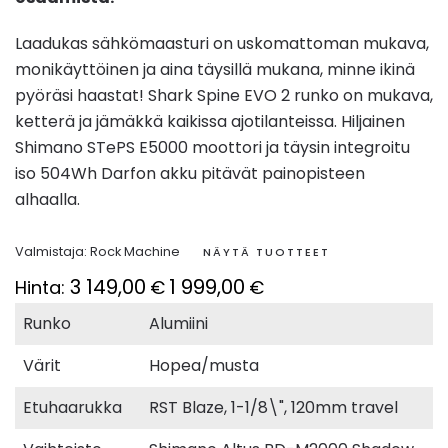
Laadukas sähkömaasturi on uskomattoman mukava,
monikäyttöinen ja aina täysillä mukana, minne ikinä
pyöräsi haastat! Shark Spine EVO 2 runko on mukava,
ketterä ja jämäkkä kaikissa ajotilanteissa. Hiljainen
Shimano STePS E5000 moottori ja täysin integroitu
iso 504Wh Darfon akku pitävät painopisteen
alhaalla.
Valmistaja:
Rock Machine
NÄYTÄ TUOTTEET
3 149,00
1 999,00
Hinta:
€
€
Runko
Alumiini
Värit
Hopea/musta
Etuhaarukka
RST Blaze, 1-1/8\", 120mm travel