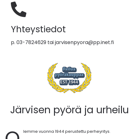
Yhteystiedot
p. 03-7824629 tai
jarvisenpyora@pp.inet.fi
Järvisen pyörä ja urheilu
O
lemme vuonna 1944 perustettu perheyritys.