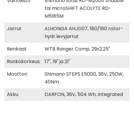
Vaihteisto
Shimano Altus RD-M2000 Shadow
tai microSHIFT ACOLYTE RD-
M5185M
Jarrut
ALHONGA AHJD07, 180/180 rotor-
hydr.levyjarrut
Renkaat
WTB Ranger Comp, 29x2.25"
Runkokorkeus
17", 19" ja 21"
Moottori
Shimano STEPS E5000, 36V, 250W,
40Nm
Akku
DARFON, 36V, 504 Wh, integrated