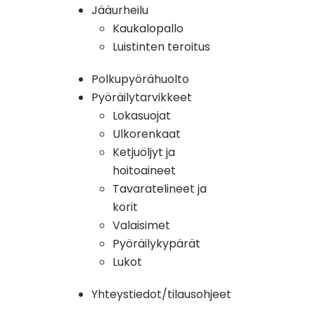
Jääurheilu
Kaukalopallo
Luistinten teroitus
Polkupyörähuolto
Pyöräilytarvikkeet
Lokasuojat
Ulkorenkaat
Ketjuöljyt ja
hoitoaineet
Tavaratelineet ja
korit
Valaisimet
Pyöräilykypärät
Lukot
Yhteystiedot/tilausohjeet