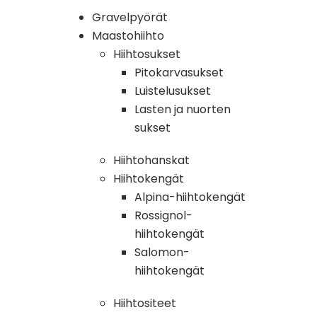
Gravelpyörät
Maastohiihto
Hiihtosukset
Pitokarvasukset
Luistelusukset
Lasten ja nuorten
sukset
Hiihtohanskat
Hiihtokengät
Alpina-hiihtokengät
Rossignol-
hiihtokengät
Salomon-
hiihtokengät
Hiihtositeet