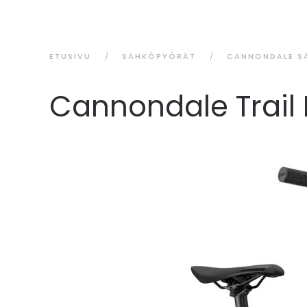
ETUSIVU
SÄHKÖPYÖRÄT
CANNONDALE S
Cannondale Trail 