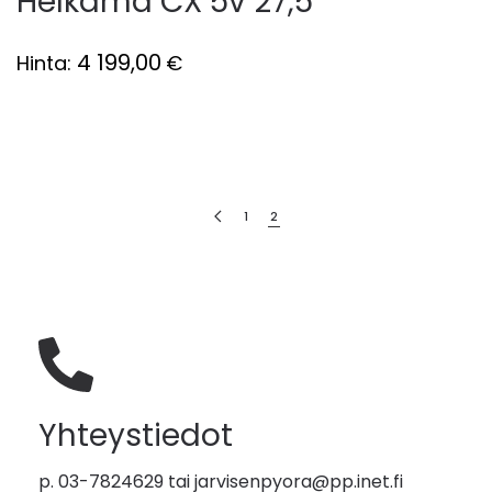
Helkama CX 5v 27,5"
4 199,00
Hinta:
€
1
2
Yhteystiedot
p. 03-7824629 tai
jarvisenpyora@pp.inet.fi