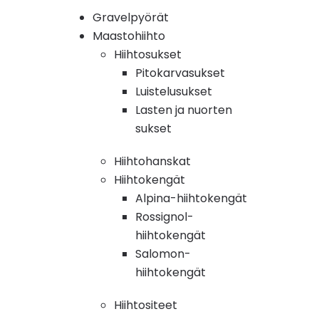
Gravelpyörät
Maastohiihto
Hiihtosukset
Pitokarvasukset
Luistelusukset
Lasten ja nuorten
sukset
Hiihtohanskat
Hiihtokengät
Alpina-hiihtokengät
Rossignol-
hiihtokengät
Salomon-
hiihtokengät
Hiihtositeet