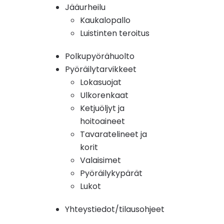
Jääurheilu
Kaukalopallo
Luistinten teroitus
Polkupyörähuolto
Pyöräilytarvikkeet
Lokasuojat
Ulkorenkaat
Ketjuöljyt ja
hoitoaineet
Tavaratelineet ja
korit
Valaisimet
Pyöräilykypärät
Lukot
Yhteystiedot/tilausohjeet