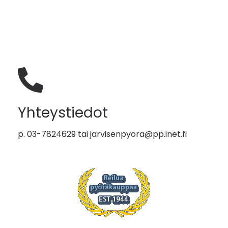
Yhteystiedot
p. 03-7824629 tai
jarvisenpyora@pp.inet.fi