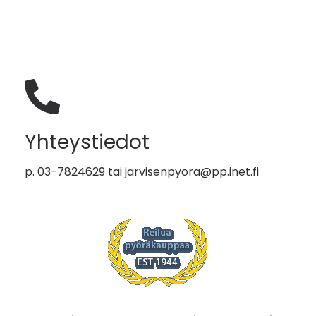
Yhteystiedot
p. 03-7824629 tai
jarvisenpyora@pp.inet.fi