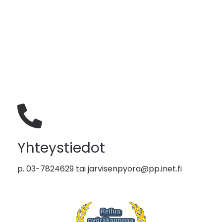
Yhteystiedot
p. 03-7824629 tai
jarvisenpyora@pp.inet.fi