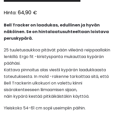
64,90
Hinta:
€
Bell Tracker on laadukas, edullinen ja hyvän
näköinen. Se on hintalaatusuhteeltaan loistava
peruskypärä.
25 tuuletusaukkoa pitävät pään viileänä reippaallakin
lenkillä. Ergo fit -kiristyspanta mukauttaa kypärän
päähäsi.
Kattava pinnoitus alas viestii kypärän laadukkaasta
toteutuksesta. In mold -rakenne tarkoittaa sitä, että
Bell Trackerin ulkokuori on valettu kiinni
sisärakenteeseen liimaamisen sijaan,
näin kypärä kestää pitkäikäistäkin käyttöä.
Yleiskoko 54-61 cm sopii useimpiin päihin.