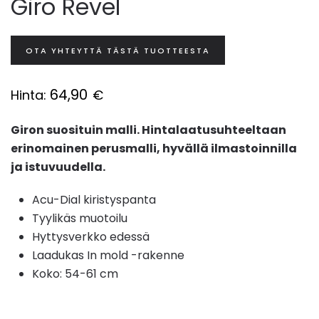
Giro Revel
OTA YHTEYTTÄ TÄSTÄ TUOTTEESTA
64,90
Hinta:
€
Giron suosituin malli. Hintalaatusuhteeltaan
erinomainen perusmalli, hyvällä ilmastoinnilla
ja istuvuudella.
Acu-Dial kiristyspanta
Tyylikäs muotoilu
Hyttysverkko edessä
Laadukas In mold -rakenne
Koko: 54-61 cm