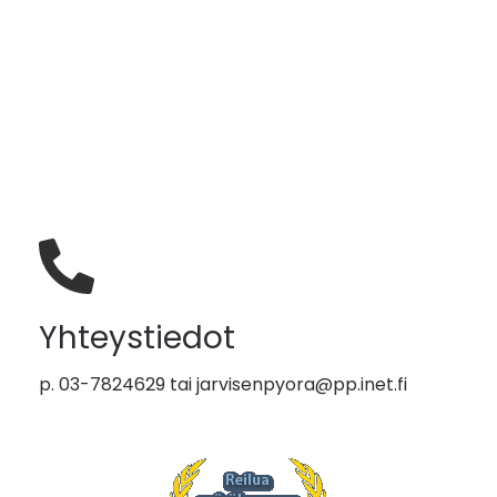
Yhteystiedot
p. 03-7824629 tai
jarvisenpyora@pp.inet.fi