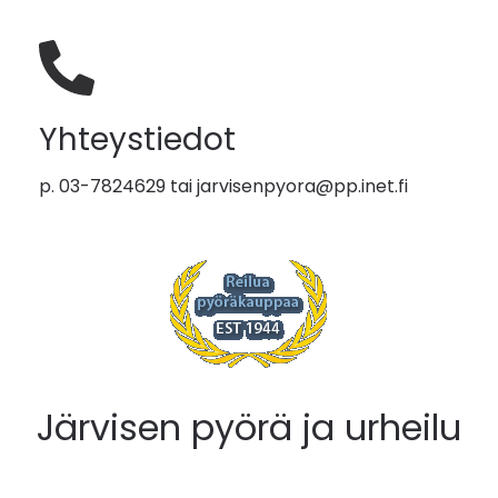
Yhteystiedot
p. 03-7824629 tai
jarvisenpyora@pp.inet.fi
Järvisen pyörä ja urheilu