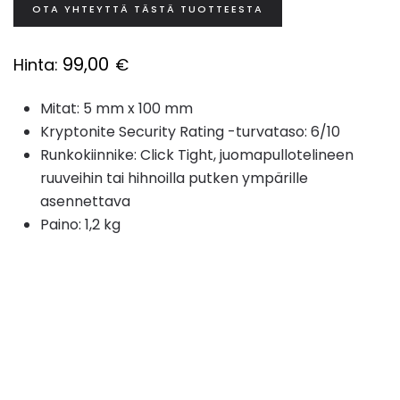
OTA YHTEYTTÄ TÄSTÄ TUOTTEESTA
99,00
Hinta:
€
Mitat: 5 mm x 100 mm
Kryptonite Security Rating -turvataso: 6/10
Runkokiinnike: Click Tight, juomapullotelineen
ruuveihin tai hihnoilla putken ympärille
asennettava
Paino: 1,2 kg