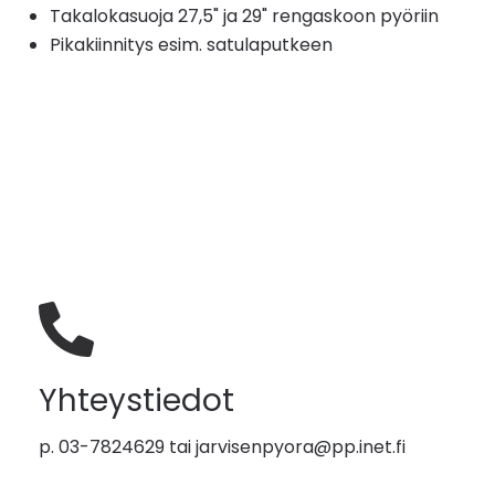
Takalokasuoja 27,5" ja 29" rengaskoon pyöriin
Pikakiinnitys esim. satulaputkeen
Yhteystiedot
p. 03-7824629 tai
jarvisenpyora@pp.inet.fi