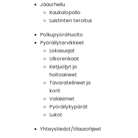
Jääurheilu
Kaukalopallo
Luistinten teroitus
Polkupyörähuolto
Pyöräilytarvikkeet
Lokasuojat
Ulkorenkaat
Ketjuöljyt ja
hoitoaineet
Tavaratelineet ja
korit
Valaisimet
Pyöräilykypärät
Lukot
Yhteystiedot/tilausohjeet