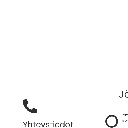
J
O
le
per
Yhteystiedot