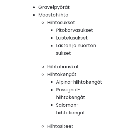
Gravelpyörät
Maastohiihto
Hiihtosukset
Pitokarvasukset
Luistelusukset
Lasten ja nuorten
sukset
Hiihtohanskat
Hiihtokengät
Alpina-hiihtokengät
Rossignol-
hiihtokengät
Salomon-
hiihtokengät
Hiihtositeet