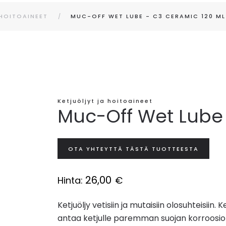
 HOITOAINEET
MUC-OFF WET LUBE - C3 CERAMIC 120 ML
Ketjuöljyt ja hoitoaineet
Muc-Off Wet Lube 
OTA YHTEYTTÄ TÄSTÄ TUOTTEESTA
26,00
Hinta:
€
Ketjuöljy vetisiin ja mutaisiin olosuhteisi
antaa ketjulle paremman suojan korroosiot