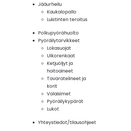
Jääurheilu
Kaukalopallo
Luistinten teroitus
Polkupyörähuolto
Pyöräilytarvikkeet
Lokasuojat
Ulkorenkaat
Ketjuöljyt ja
hoitoaineet
Tavaratelineet ja
korit
Valaisimet
Pyöräilykypärät
Lukot
Yhteystiedot/tilausohjeet