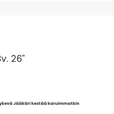
v. 26"
ty jykevä Jääkäri kestää karuimmatkin