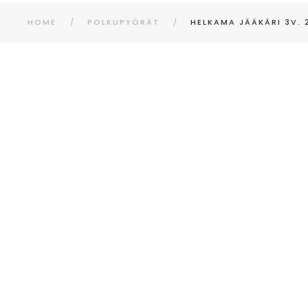
HOME
POLKUPYÖRÄT
HELKAMA JÄÄKÄRI 3V. 