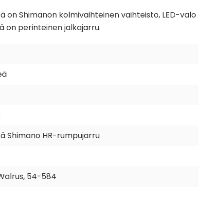
 on Shimanon kolmivaihteinen vaihteisto, LED-valo
ä on perinteinen jalkajarru.
eä
3
ssä Shimano HR-rumpujarru
Walrus, 54-584