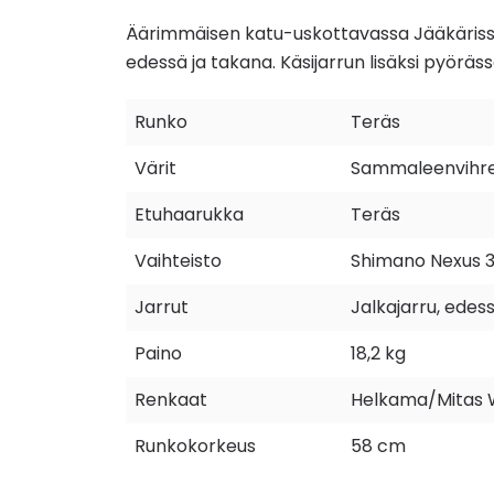
Äärimmäisen katu-uskottavassa Jääkärissä
edessä ja takana. Käsijarrun lisäksi pyöräss
Runko
Teräs
Värit
Sammaleenvihr
Etuhaarukka
Teräs
Vaihteisto
Shimano Nexus 
Jarrut
Jalkajarru, ede
Paino
18,2 kg
Renkaat
Helkama/Mitas 
Runkokorkeus
58 cm