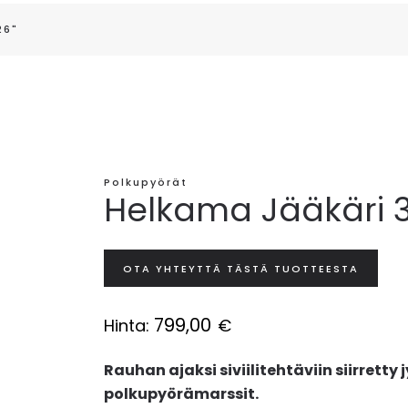
26"
Polkupyörät
Helkama Jääkäri 3
OTA YHTEYTTÄ TÄSTÄ TUOTTEESTA
799,00
Hinta:
€
Rauhan ajaksi siviilitehtäviin siirret
polkupyörämarssit.