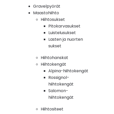
Gravelpyörät
Maastohiihto
Hiihtosukset
Pitokarvasukset
Luistelusukset
Lasten ja nuorten
sukset
Hiihtohanskat
Hiihtokengät
Alpina-hiihtokengät
Rossignol-
hiihtokengät
Salomon-
hiihtokengät
Hiihtositeet