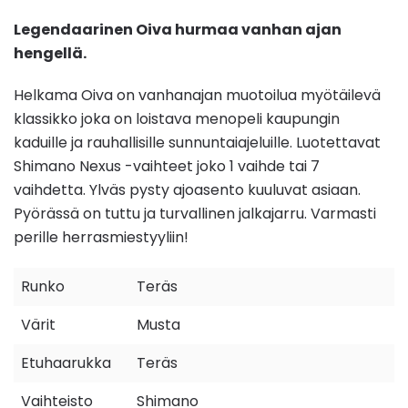
Legendaarinen Oiva hurmaa vanhan ajan
hengellä.
Helkama Oiva on vanhanajan muotoilua myötäilevä
klassikko joka on loistava menopeli kaupungin
kaduille ja rauhallisille sunnuntaiajeluille. Luotettavat
Shimano Nexus -vaihteet joko 1 vaihde tai 7
vaihdetta. Ylväs pysty ajoasento kuuluvat asiaan.
Pyörässä on tuttu ja turvallinen jalkajarru. Varmasti
perille herrasmiestyyliin!
Runko
Teräs
Värit
Musta
Etuhaarukka
Teräs
Vaihteisto
Shimano