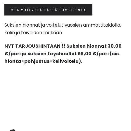
OTA YHTEYTTÄ TÄSTÄ TUOTTEESTA
Suksien hionnat ja voitelut vuosien ammattitaidolla,
kelin ja toiveiden mukaan.
NYT TARJOUSHINTAAN !! Suksien hionnat 30,00
€/pari ja suksien täyshuollot 55,00 €/pari (sis.
hionta+pohjustus+kelivoitelu).