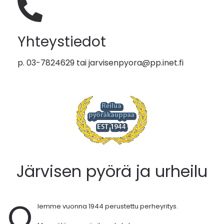
Yhteystiedot
p. 03-7824629 tai
jarvisenpyora@pp.inet.fi
Järvisen pyörä ja urheilu
O
lemme vuonna 1944 perustettu perheyritys.